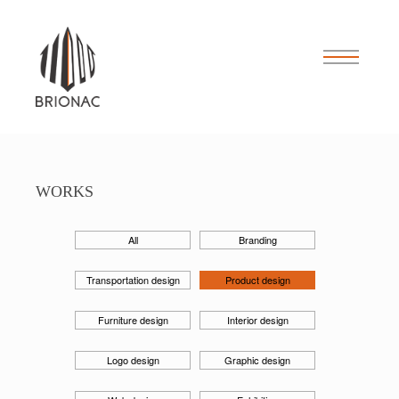
WORKS
All
Branding
Transportation design
Product design
Furniture design
Interior design
Logo design
Graphic design