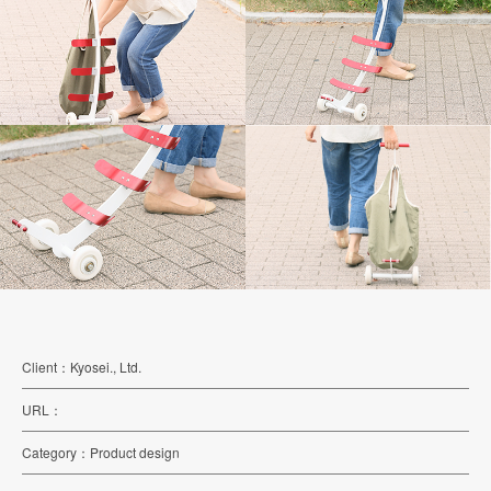
Client
Kyosei., Ltd.
URL
Category
Product design