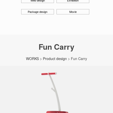
Web design
Exhibition
Package design
Movie
Fun Carry
WORKS
>
Product design
> Fun Carry