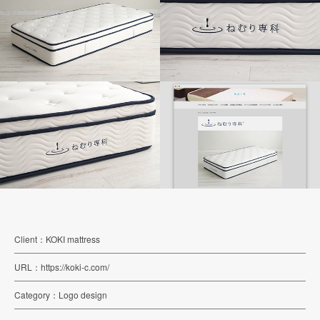
Client
KOKI mattress
URL
https://koki-c.com/
Category
Logo design