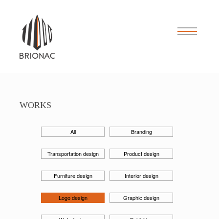
WORKS
All
Branding
Transportation design
Product design
Furniture design
Interior design
Logo design
Graphic design